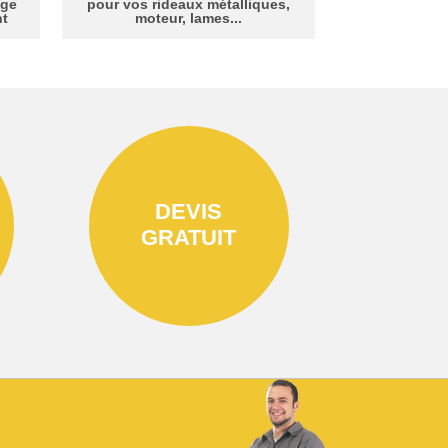
age
pour vos rideaux métalliques,
nt
moteur, lames...
DEVIS
GRATUIT