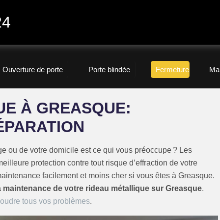
24
Ouverture de porte
Porte blindée
Fermeture
Ma
UE À GREASQUE:
ÉPARATION
rage ou de votre domicile est ce qui vous préoccupe ? Les
eilleure protection contre tout risque d’effraction de votre
 maintenance facilement et moins cher si vous êtes à Greasque.
 la maintenance de votre rideau métallique sur Greasque
.
ésoudre tous vos problèmes
.