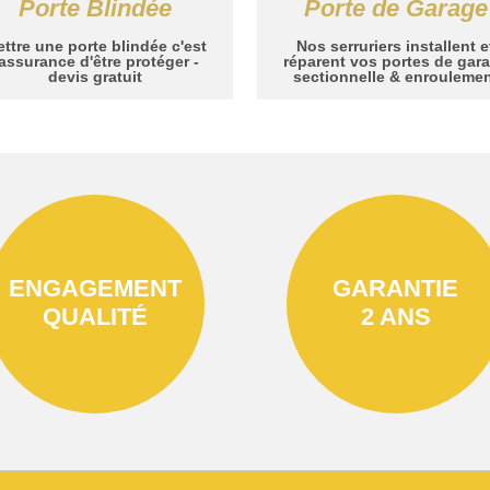
Porte Blindée
Porte de Garage
ttre une porte blindée c'est
Nos serruriers installent e
'assurance d'être protéger -
réparent vos portes de gar
devis gratuit
sectionnelle & enrouleme
ENGAGEMENT
GARANTIE
QUALITÉ
2 ANS