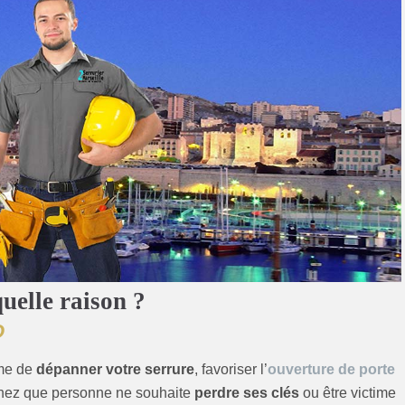
uelle raison ?
O
me de
dépanner votre serrure
, favoriser l’
ouverture de porte
chez que personne ne souhaite
perdre ses clés
ou être victime