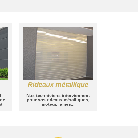
Rideaux métallique
t
Nos techniciens interviennent
age
pour vos rideaux métalliques,
nt
moteur, lames...